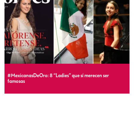
#MexicanasDeOro: 8 “Ladies” que sí merecen ser
famosas