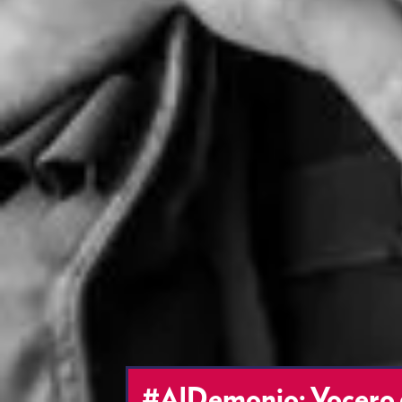
#AlDemonio: Vocero d