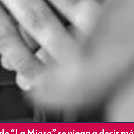
e “La Migra” se niega a decir má