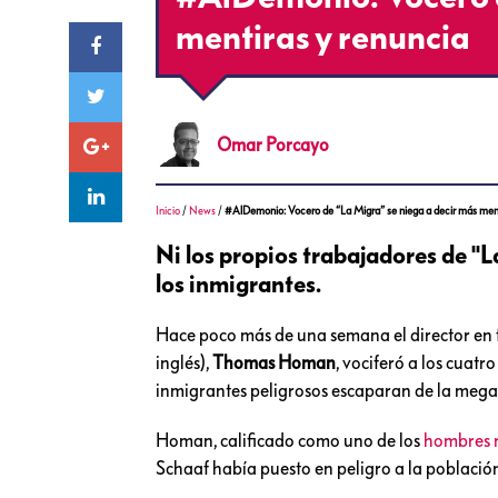
mentiras y renuncia
Omar
Porcayo
Inicio
/
News
/
#AlDemonio: Vocero de “La Migra” se niega a decir más ment
Ni los propios trabajadores de "
los inmigrantes.
Hace poco más de una semana el director en f
inglés),
Thomas Homan
, vociferó a los cuat
inmigrantes peligrosos escaparan de la meg
Homan, calificado como uno de los
hombres m
Schaaf había puesto en peligro a la población