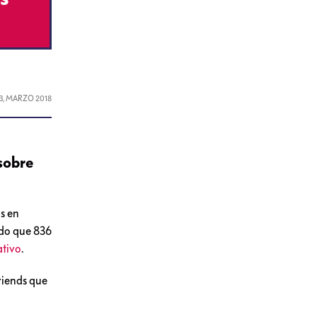
13, MARZO 2018
sobre
s en
ado que 836
ativo
.
riends que