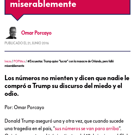
miserablemente
Omar
Porcayo
PUBLICADO EL
21, JUNIO 2016
Inicio
/
POPlitics
/
#Encuestas: Trump quiso “lucrar” con la masacre de Orlando, pero falló
miserablemente
Los números no mienten y dicen que nadie le
compró a Trump su discurso del miedo y el
odio.
Por: Omar Porcayo
Donald Trump aseguró una y otra vez, que cuando sucede
una tragedia en el país, “
sus números se van para arriba
“.