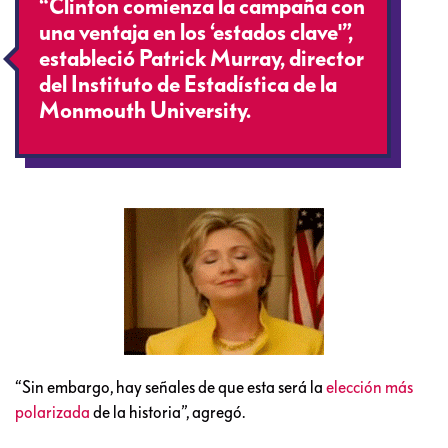
“Clinton comienza la campaña con
una ventaja en los ‘estados clave'”,
estableció Patrick Murray, director
del Instituto de Estadística de la
Monmouth University.
“Sin embargo, hay señales de que esta será la
elección más
polarizada
de la historia”, agregó.