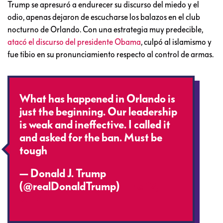
Trump se apresuró a endurecer su discurso del miedo y el
odio, apenas dejaron de escucharse los balazos en el club
nocturno de Orlando. Con una estrategia muy predecible,
atacó el discurso del presidente Obama
, culpó al islamismo y
fue tibio en su pronunciamiento respecto al control de armas.
What has happened in Orlando is
just the beginning. Our leadership
is weak and ineffective. I called it
and asked for the ban. Must be
tough
— Donald J. Trump
(@realDonaldTrump)
June 12,
2016