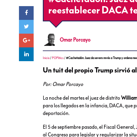
reestablecer DACA 
Omar
Porcayo
Inicio
/
POPlitics
/
#Cachetadón: Juez da severo revés a Trump y ordena r
Un tuit del propio Trump sirvió al
Por: Omar Porcayo
La noche del martes el juez de distrito
William
para los llegados en la infancia, DACA, que 
deportación.
El 5 de septiembre pasado, el Fiscal General, J
al Congreso para legislar y regularizar la sit