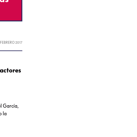
, FEBRERO 2017
 actores
l García,
o la