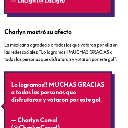
— LaLiga (@LaLiga)
May 23, 2019
Charlyn mostró su afecto
La mexicana agradeció a todos los que votaron por ella en
las redes sociales: “Lo logramos!! MUCHAS GRACIAS a
todas las personas que disfrutaron y votaron por este gol”.
Lo logramos!! MUCHAS GRACIAS
a todas las personas que
disfrutaron y votaron por este gol.
https://t.co/QRvaB2jXXE
— Charlyn Corral
(@CharlynCorral)
May 23, 2019