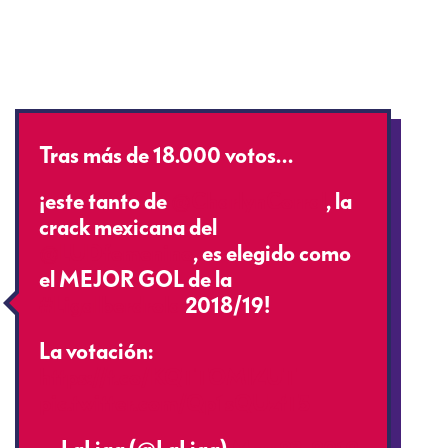
Tras más de 18.000 votos…
¡este tanto de
@CharlynCorral
, la
crack mexicana del
@LUDfemenino
, es elegido como
el MEJOR GOL de la
#LigaIberdrola
2018/19!
La votación:
https://t.co/KQTTOMlZUT
pic.twitter.com/Qp1sQUztT5