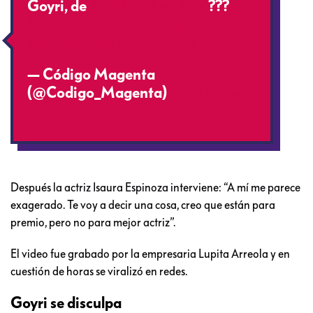
Goyri, de
@YalitzaAparicio
???
https://t.co/3IJLUamdhj
pic.twitter.com/7DKc9idbBd
— Código Magenta
(@Codigo_Magenta)
15 de febrero
de 2019
Después la actriz Isaura Espinoza interviene: “A mí me parece
exagerado. Te voy a decir una cosa, creo que están para
premio, pero no para mejor actriz”.
El video fue grabado por la empresaria Lupita Arreola y en
cuestión de horas se viralizó en redes.
Goyri se disculpa