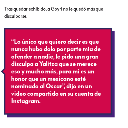
Tras quedar exhibido, a Goyri no le quedó más que
disculparse.
“Lo único que quiero decir es que
nunca hubo dolo por parte mía de
ofender a nadie, le pido una gran
disculpa a Yalitza que se merece
eso y mucho más, para mí es un
honor que un mexicano esté
nominado al Oscar”, dijo en un
video compartido en su cuenta de
Instagram.