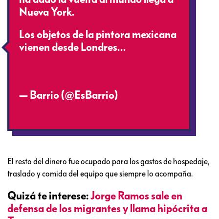
Nueva York.
Los objetos de la pintora mexicana
vienen desde Londres…
https://t.co/UHaaX5BwN0
pic.twitter.com/fxeEXXEYfZ
— Barrio (@EsBarrio)
5 de febrero
de 2019
El resto del dinero fue ocupado para los gastos de hospedaje,
traslado y comida del equipo que siempre lo acompaña.
Quizá te interese:
Jorge Ramos sale en
defensa de los migrantes y llama hipócrita a