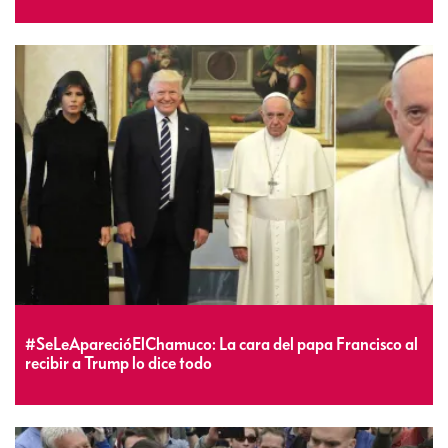
#SeLeAparecióElChamuco: La cara del papa Francisco al
recibir a Trump lo dice todo