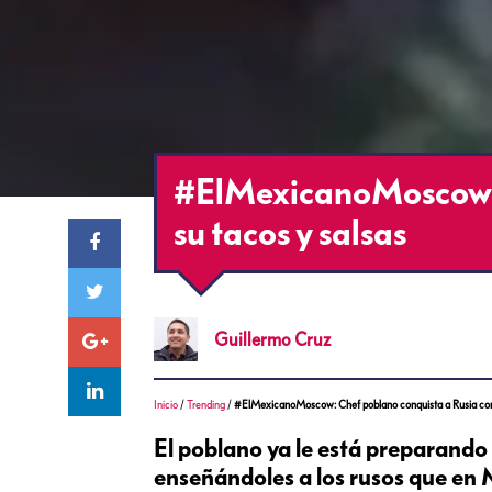
#ElMexicanoMoscow: 
su tacos y salsas
Guillermo
Cruz
Inicio
/
Trending
/
#ElMexicanoMoscow: Chef poblano conquista a Rusia con 
El poblano ya le está preparando 
enseñándoles a los rusos que en