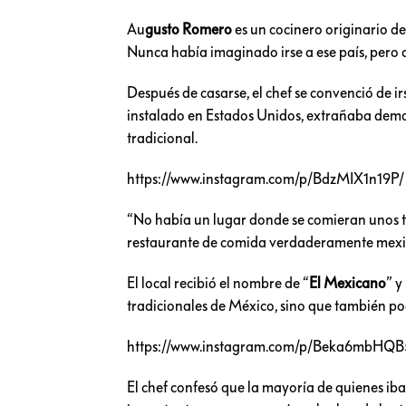
Au
gusto Romero
es un cocinero originario d
Nunca había imaginado irse a ese país, pero
Después de casarse, el chef se convenció de ir
instalado en Estados Unidos, extrañaba demas
tradicional.
https://www.instagram.com/p/BdzMIX1n19P/
“No había un lugar donde se comieran unos t
restaurante de comida verdaderamente mex
El local recibió el nombre de “
El Mexicano
” y
tradicionales de México, sino que también pod
https://www.instagram.com/p/Beka6mbHQB
El chef confesó que la mayoría de quienes iba