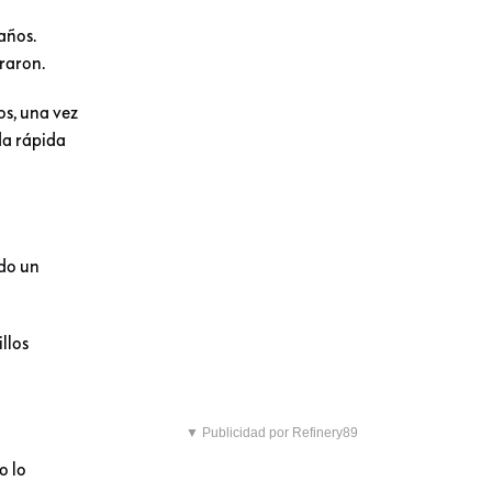
años.
raron.
os, una vez
da rápida
ado un
illos
▼ Publicidad por Refinery89
o lo