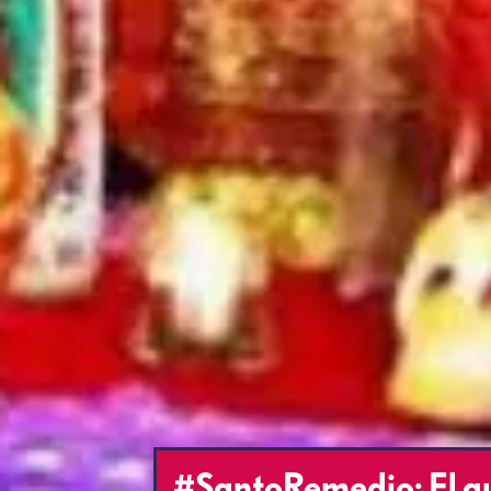
#SantoRemedio: El au