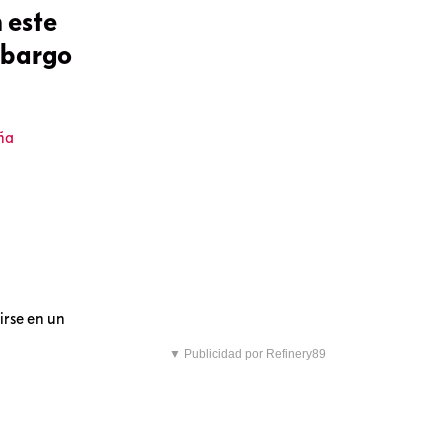
 este
embargo
ña
irse en un
▼ Publicidad por Refinery89