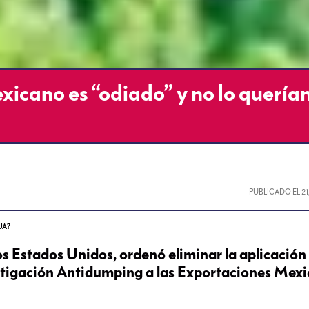
xicano es “odiado” y no lo quería
PUBLICADO EL
2
EUA?
os Estados Unidos, ordenó eliminar la aplicación
stigación Antidumping a las Exportaciones Mex