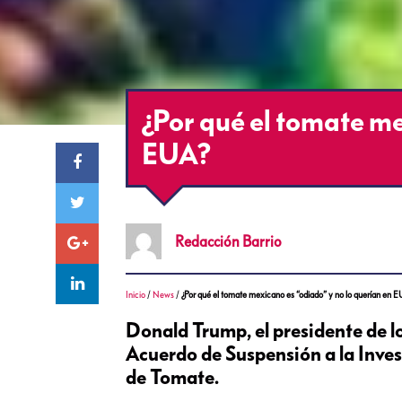
¿Por qué el tomate me
EUA?
Redacción
Barrio
Inicio
/
News
/
¿Por qué el tomate mexicano es “odiado” y no lo querían en 
Donald Trump, el presidente de l
Acuerdo de Suspensión a la Inve
de Tomate.