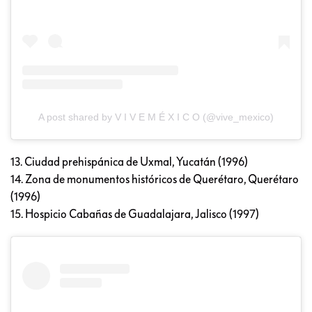
A post shared by V I V E M É X I C O (@vive_mexico)
13. Ciudad prehispánica de Uxmal, Yucatán (1996)
14. Zona de monumentos históricos de Querétaro, Querétaro
(1996)
15. Hospicio Cabañas de Guadalajara, Jalisco (1997)