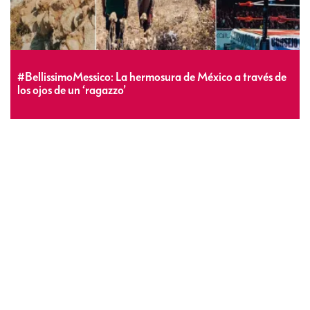
#BellissimoMessico: La hermosura de México a través de
los ojos de un ‘ragazzo’