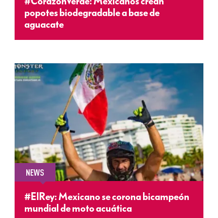
#CorazónVerde: Mexicanos crean
popotes biodegradable a base de
aguacate
NEWS
#ElRey: Mexicano se corona bicampeón
mundial de moto acuática