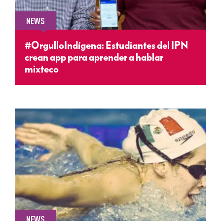
NEWS
#OrgulloIndígena: Estudiantes del IPN
crean app para aprender a hablar
mixteco
NEWS