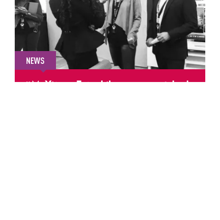
NEWS
#MeXitosa: Esta chilanga empezó desde
abajo y conquistó a Xbox