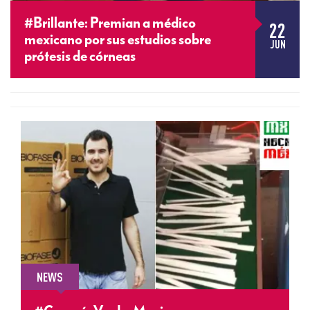
#Brillante: Premian a médico
22
mexicano por sus estudios sobre
JUN
prótesis de córneas
NEWS